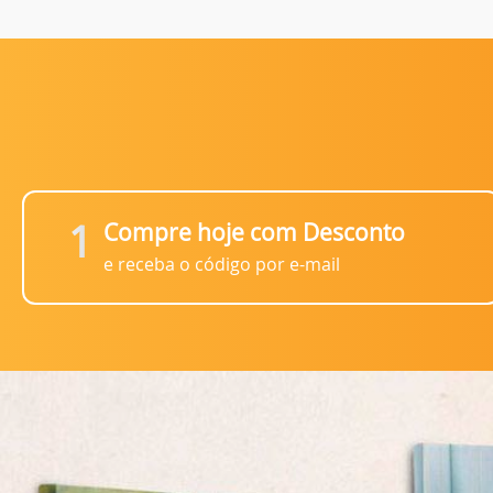
1
Compre hoje com Desconto
e receba o código por e-mail