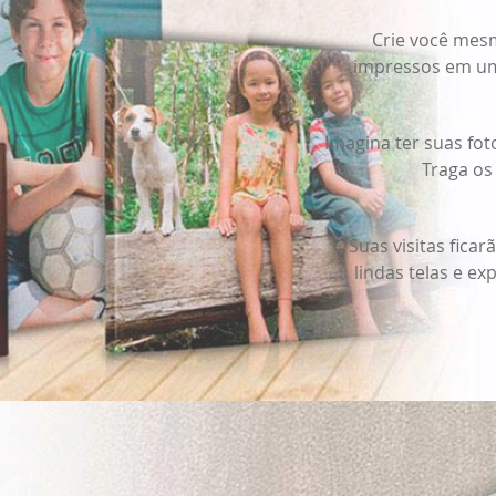
Crie você mes
impressos em uma
Imagina ter suas fo
Traga os
Obrigado por se cadastrar na
.
Suas visitas fic
Aproveite e receba as novidades e ofertas exclusivas da
lindas telas e e
?