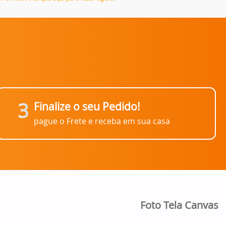
3
Finalize o seu Pedido!
pague o Frete e receba em sua casa
Foto Tela Canvas