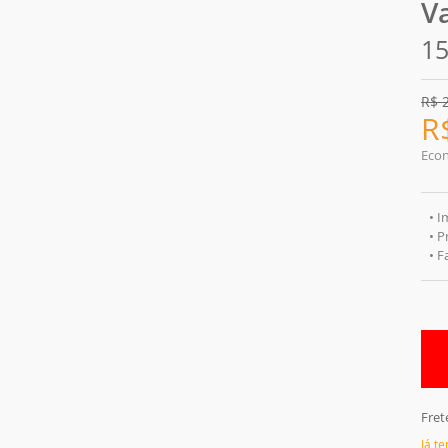
V
1
R$
R
Eco
• I
• P
• 
Fret
Já t