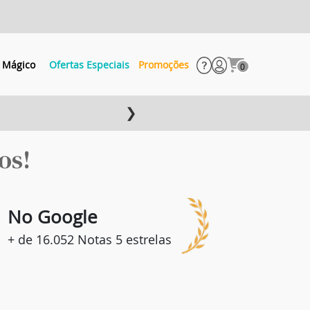
 Mágico
Ofertas Especiais
Promoções
0
❯
os!
8
No Google
+ de 16.052 Notas 5 estrelas