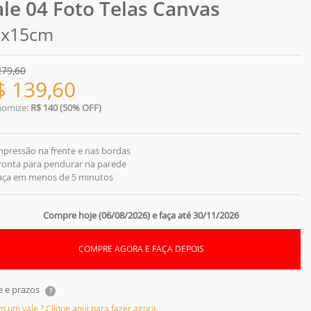
ale 04 Foto Telas Canvas
5x15cm
279,60
$
139,60
nomize:
R$ 140 (50% OFF)
mpressão na frente e nas bordas
ronta para pendurar na parede
Faça em menos de 5 minutos
Compre hoje (06/08/2026) e faça até 30/11/2026
COMPRE AGORA E FAÇA DEPOIS
e e prazos
?
em um vale ? Clique aqui para fazer agora.