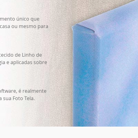
omento único que
a casa ou mesmo para
tecido de Linho de
ia e aplicadas sobre
oftware, é realmente
 sua Foto Tela.