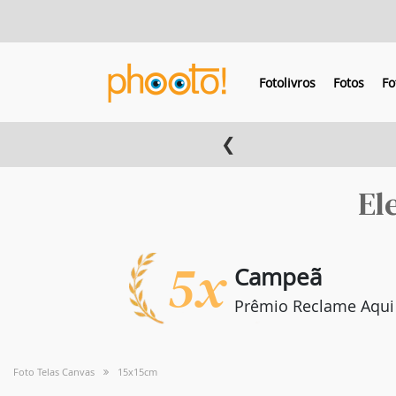
Fotolivros
Fotos
Fo
❮
Pague em 3x sem ju
El
5x
Campeã
Prêmio Reclame Aqui
Foto Telas Canvas
15x15cm