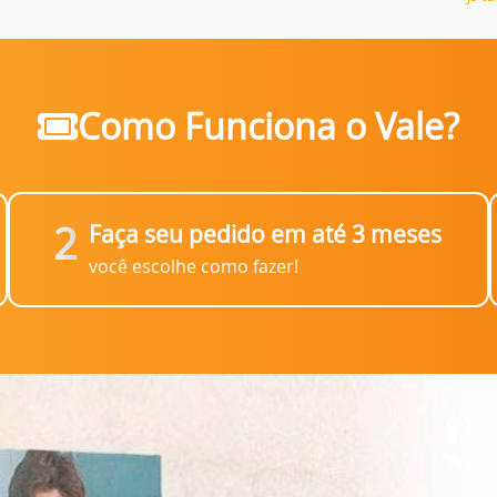
Como Funciona o Vale?
2
Faça seu pedido em até 3 meses
você escolhe como fazer!