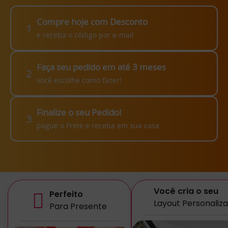
Compre hoje com Desconto
1
e receba o código por e-mail
Faça seu pedido em até 3 meses
2
você escolhe como fazer!
Finalize o seu Pedido!
3
pague o Frete e receba em sua casa
Você cria o seu
Perfeito
Layout Personaliz
Para Presente