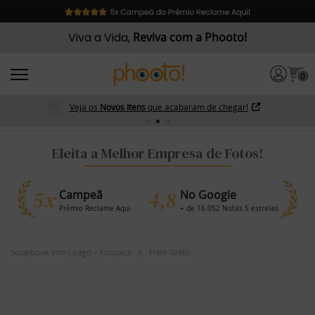
Viva a Vida,
Reviva com a Phooto!
0
Veja os
Novos Itens
que acabaram de chegar!
Eleita a Melhor Empresa de Fotos!
5x
4,8
Campeã
No Google
Prêmio Reclame Aqui
+ de 16.052 Notas 5 estrelas
Scrapbook xcm ( págs) + Fotopics
Frete Grátis