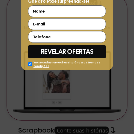
É Rápido, É Fácil
(É Phooto!)
Suba suas fotos preferidas, revise o
enquadramento em nosso editor e
finalize seu pedido em minutos. A melhor
experiência é na Phooto!
Scrapbook
Conte suas histórias