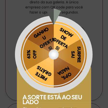
direto da sua galeria. A única
empresa com QR code para você
fazer o upload em segundos.
Obrigado por se cadastrar na
.
Aproveite e receba as novidades e ofertas exclusivas da
?