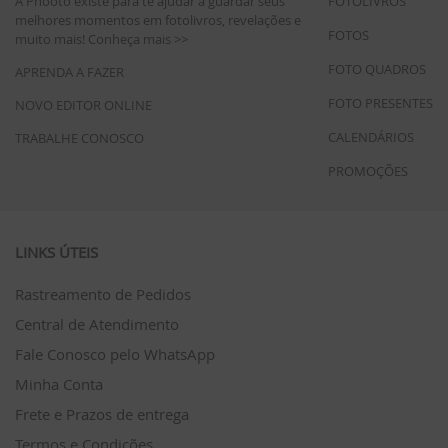
A Phooto existe para te ajudar a guardar seus
FOTOLIVROS
melhores momentos em fotolivros, revelações e
FOTOS
muito mais!
Conheça mais >>
FOTO QUADROS
APRENDA A FAZER
FOTO PRESENTES
NOVO EDITOR ONLINE
CALENDÁRIOS
TRABALHE CONOSCO
PROMOÇÕES
LINKS ÚTEIS
Rastreamento de Pedidos
Central de Atendimento
Fale Conosco pelo WhatsApp
Minha Conta
Frete e Prazos de entrega
Termos e Condições