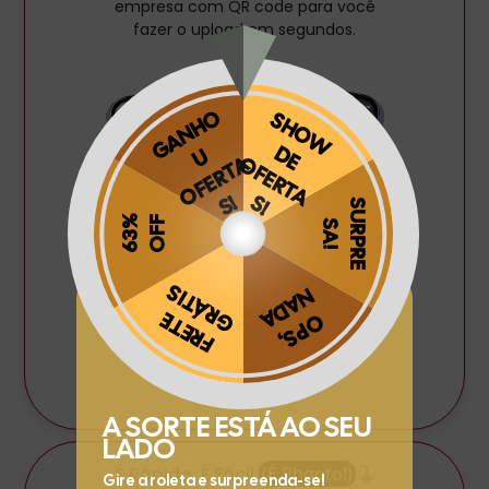
empresa com QR code para você
fazer o upload em segundos.
Obrigado por se cadastrar na
.
Aproveite e receba as novidades e ofertas exclusivas da
?
É Rápido, É Fácil
(É Phooto!)