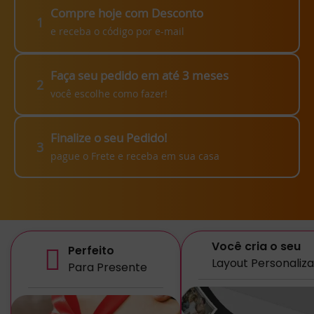
Compre hoje com Desconto
1
e receba o código por e-mail
Faça seu pedido em até 3 meses
2
você escolhe como fazer!
Finalize o seu Pedido!
3
pague o Frete e receba em sua casa
Você cria o seu
Perfeito
Layout Personaliz
Para Presente