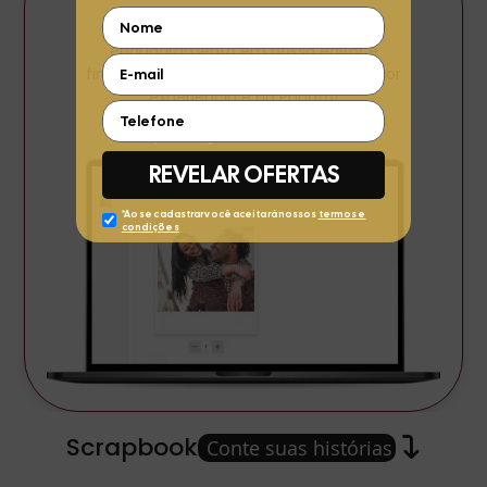
Suba suas fotos preferidas, revise o
enquadramento em nosso editor e
finalize seu pedido em minutos. A melhor
experiência é na Phooto!
Scrapbook
Conte suas histórias