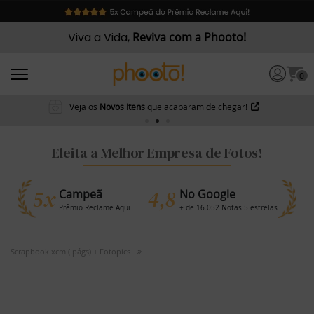
Viva a Vida,
Reviva com a Phooto!
0
Veja os
Novos Itens
que acabaram de chegar!
Eleita a Melhor Empresa de Fotos!
5x
4,8
Campeã
No Google
Prêmio Reclame Aqui
+ de 16.052 Notas 5 estrelas
Scrapbook xcm ( págs) + Fotopics