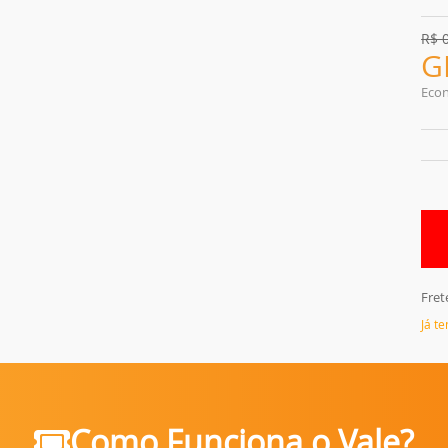
R$
G
Eco
Fret
Já t
Como Funciona o Vale?