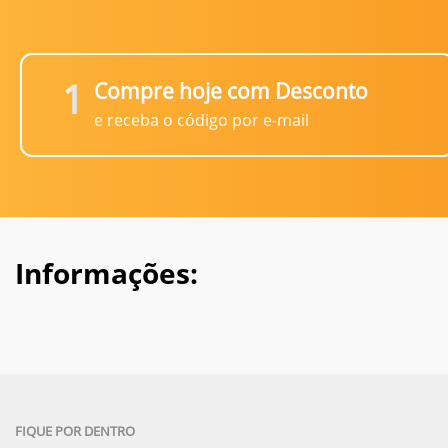
1
Compre hoje com Desconto
e receba o código por e-mail
Informações:
FIQUE POR DENTRO