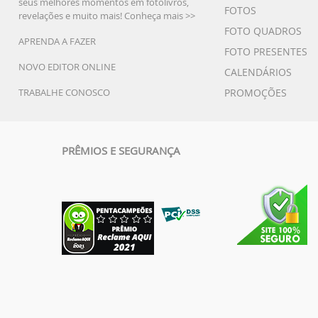
seus melhores momentos em fotolivros,
FOTOS
revelações e muito mais!
Conheça mais >>
FOTO QUADROS
APRENDA A FAZER
FOTO PRESENTES
NOVO EDITOR ONLINE
CALENDÁRIOS
TRABALHE CONOSCO
PROMOÇÕES
PRÊMIOS E SEGURANÇA