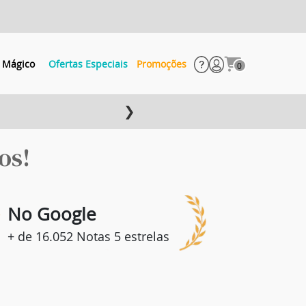
 Mágico
Ofertas Especiais
Promoções
0
❯
os!
8
No Google
+ de 16.052 Notas 5 estrelas