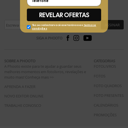
FIQUE POR DENTRO
Receba ofertas exclusivas da Phooto no seu e-mail
ASSINAR
SIGA A PHOOTO
SOBRE A PHOOTO
CATEGORIAS
A Phooto existe para te ajudar a guardar seus
FOTOLIVROS
melhores momentos em fotolivros, revelações e
FOTOS
muito mais!
Conheça mais >>
FOTO QUADROS
APRENDA A FAZER
FOTO PRESENTES
NOVO EDITOR ONLINE
CALENDÁRIOS
TRABALHE CONOSCO
PROMOÇÕES