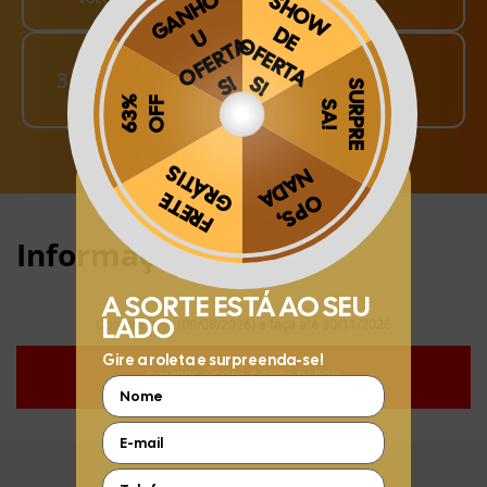
Finalize o seu Pedido!
3
pague o Frete e receba em sua casa
Obrigado por se cadastrar na
.
Aproveite e receba as novidades e ofertas exclusivas da
?
Informações:
Compre hoje (09/08/2026) e faça até 30/11/2026
COMPRE AGORA E FAÇA DEPOIS