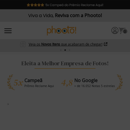
Viva a Vida,
Reviva com a Phooto!
0
Veja os
Novos Itens
que acabaram de chegar!
Eleita a Melhor Empresa de Fotos!
5x
4,8
Campeã
No Google
Prêmio Reclame Aqui
+ de 16.052 Notas 5 estrelas