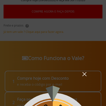
Compre hoje (09/08/2026) e faça até 30/11/2026
COMPRE AGORA E FAÇA DEPOIS
Frete e prazos
?
Já tem um vale ? Clique aqui para fazer agora.
Como Funciona o Vale?
Compre hoje com Desconto
1
e receba o código por e-mail
Faça seu pedido em até 3 meses
2
você escolhe como fazer!