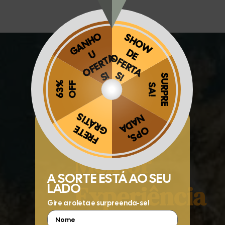
A
Obrigado por se cadastrar na
.
Aproveite e receba as novidades e ofertas exclusivas da
?
Melhor
Experiência