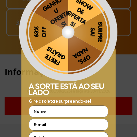
Finalize o seu Pedido!
3
pague o Frete e receba em sua casa
Obrigado por se cadastrar na
.
Aproveite e receba as novidades e ofertas exclusivas da
?
Informações:
Compre hoje (06/08/2026) e faça até 30/11/2026
COMPRE AGORA E FAÇA DEPOIS