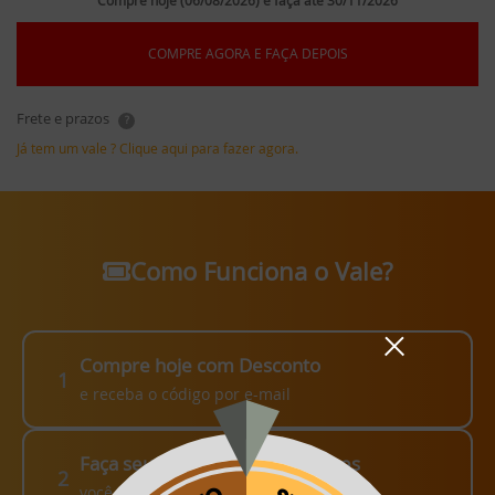
Compre hoje (06/08/2026) e faça até 30/11/2026
COMPRE AGORA E FAÇA DEPOIS
Frete e prazos
?
Já tem um vale ? Clique aqui para fazer agora.
Como Funciona o Vale?
Compre hoje com Desconto
1
e receba o código por e-mail
Faça seu pedido em até 3 meses
2
você escolhe como fazer!