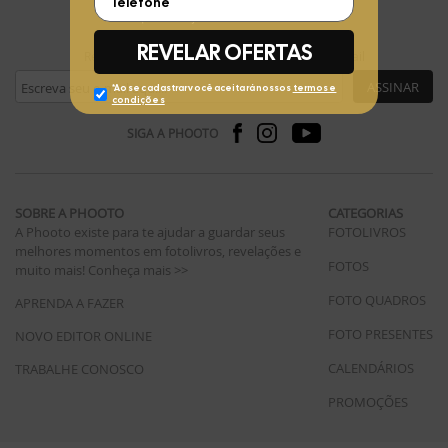
FIQUE POR DENTRO
Receba ofertas exclusivas da Phooto no seu e-mail
ASSINAR
SIGA A PHOOTO
SOBRE A PHOOTO
CATEGORIAS
A Phooto existe para te ajudar a guardar seus
FOTOLIVROS
melhores momentos em fotolivros, revelações e
FOTOS
muito mais!
Conheça mais >>
FOTO QUADROS
APRENDA A FAZER
FOTO PRESENTES
NOVO EDITOR ONLINE
CALENDÁRIOS
TRABALHE CONOSCO
PROMOÇÕES