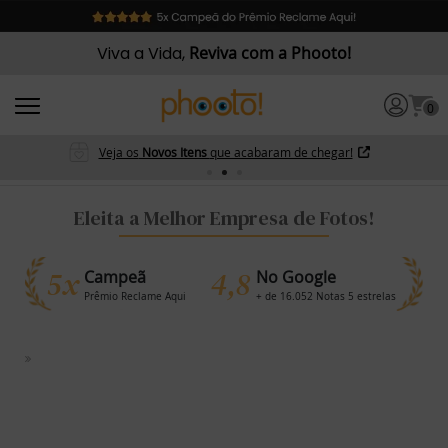
Viva a Vida,
Reviva com a Phooto!
0
Veja os
Novos Itens
que acabaram de chegar!
Eleita a Melhor Empresa de Fotos!
5x
4,8
Campeã
No Google
Prêmio Reclame Aqui
+ de 16.052 Notas 5 estrelas