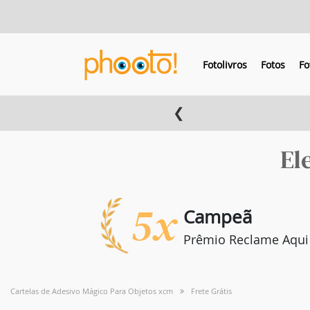
Fotolivros
Fotos
Fo
❮
El
5x
Campeã
Prêmio Reclame Aqui
Cartelas de Adesivo Mágico Para Objetos xcm
Frete Grátis