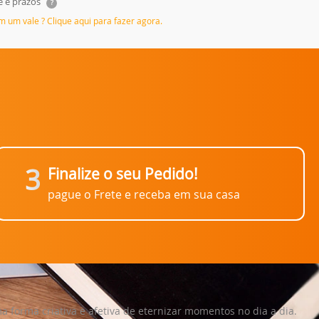
e e prazos
?
em um vale ? Clique aqui para fazer agora.
3
Finalize o seu Pedido!
pague o Frete e receba em sua casa
 forma criativa e afetiva de eternizar momentos no dia a dia.