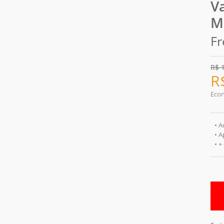
V
M
Fr
R$
R
Eco
• A
• 
• +