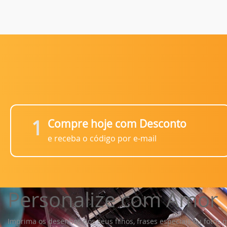
1
Compre hoje com Desconto
e receba o código por e-mail
Personalize com Amor
Imprima os desenhos dos seus filhos, frases especiais ou fotos