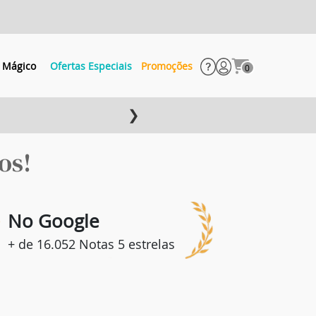
 Mágico
Ofertas Especiais
Promoções
0
❯
os!
8
No Google
+ de 16.052 Notas 5 estrelas