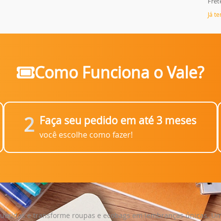
Fret
Já t
Como Funciona o Vale?
2
Faça seu pedido em até 3 meses
você escolhe como fazer!
 queridas e transforme roupas e ecobags em lembranças únicas. Uma