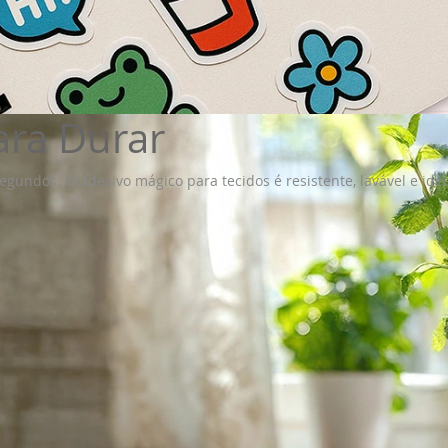
para Durar
gundos. O adesivo mágico para tecidos é resistente, lavável e idea