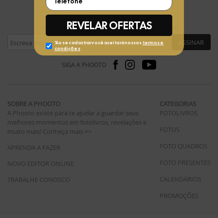
FIQUE POR DENTRO
Receba ofertas exclusivas da Phooto no seu e-mail
ASSINAR
SIGA A PHOOTO
SOBRE A PHOOTO
CATEGORIAS
A Phooto existe para te ajudar a guardar seus
FOTOLIVROS
melhores momentos em fotolivros, revelações e
FOTOS
muito mais!
Conheça mais >>
FOTO QUADROS
APRENDA A FAZER
FOTO PRESENTES
NOVO EDITOR ONLINE
CALENDÁRIOS
TRABALHE CONOSCO
PROMOÇÕES