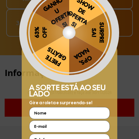
Finalize o seu Pedido!
3
pague o Frete e receba em sua casa
Obrigado por se cadastrar na
.
Aproveite e receba as novidades e ofertas exclusivas da
?
Informações:
Compre hoje (07/08/2026) e faça até 30/11/2026
COMPRE AGORA E FAÇA DEPOIS