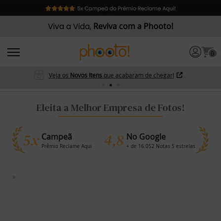
Viva a Vida,
Reviva com a Phooto!
0
Veja os
Novos Itens
que acabaram de chegar!
Eleita a Melhor Empresa de Fotos!
5x
4,8
Campeã
No Google
Prêmio Reclame Aqui
+ de 16.052 Notas 5 estrelas