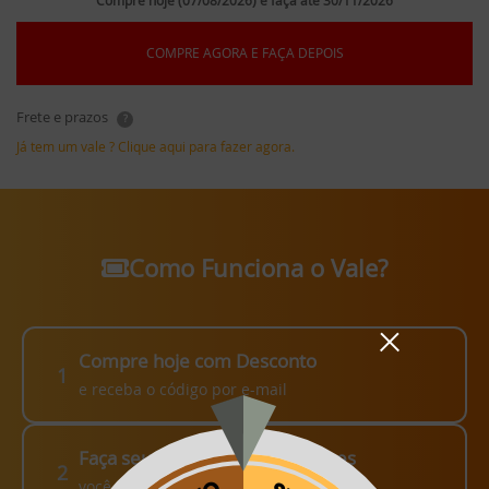
Compre hoje (07/08/2026) e faça até 30/11/2026
COMPRE AGORA E FAÇA DEPOIS
Frete e prazos
?
Já tem um vale ? Clique aqui para fazer agora.
Como Funciona o Vale?
Compre hoje com Desconto
1
e receba o código por e-mail
Faça seu pedido em até 3 meses
2
você escolhe como fazer!