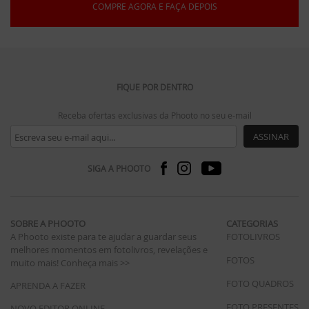
COMPRE AGORA E FAÇA DEPOIS
FIQUE POR DENTRO
Receba ofertas exclusivas da Phooto no seu e-mail
ASSINAR
SIGA A PHOOTO
SOBRE A PHOOTO
CATEGORIAS
A Phooto existe para te ajudar a guardar seus
FOTOLIVROS
melhores momentos em fotolivros, revelações e
FOTOS
muito mais!
Conheça mais >>
FOTO QUADROS
APRENDA A FAZER
FOTO PRESENTES
NOVO EDITOR ONLINE