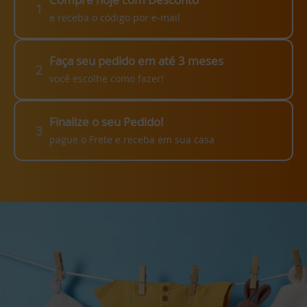
1
e receba o código por e-mail
Faça seu pedido em até 3 meses
2
você escolhe como fazer!
Finalize o seu Pedido!
3
pague o Frete e receba em sua casa