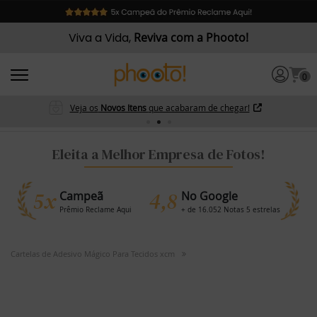
Viva a Vida,
Reviva com a Phooto!
0
Veja os
Novos Itens
que acabaram de chegar!
Eleita a Melhor Empresa de Fotos!
5x
4,8
Campeã
No Google
Prêmio Reclame Aqui
+ de 16.052 Notas 5 estrelas
Cartelas de Adesivo Mágico Para Tecidos xcm