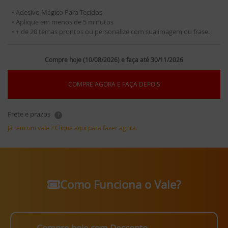
• Adesivo Mágico Para Tecidos
• Aplique em menos de 5 minutos
• + de 20 temas prontos ou personalize com sua imagem ou frase.
Compre hoje (10/08/2026) e faça até 30/11/2026
COMPRE AGORA E FAÇA DEPOIS
Frete e prazos
?
Já tem um vale ? Clique aqui para fazer agora.
Como Funciona o Vale?
Compre hoje com Desconto