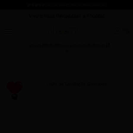
Viva a Vida,
Reviva com a Phooto!
0
Veja os
Novos Itens
que acabaram de chegar!
100% de Satisfação Garantida.
Se você não amar, trocamos seu pedido sem custo ou
devolvemos seu dinheiro.