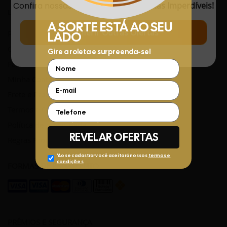
Confira nossas
Novidades
com
Ofertas Imperdíveis!
LINKS ÚTEIS
Conferir Outras Ofertas
Rastreamento de Pedidos
Central de Atendimento
Fale Conosco pelo WhatsApp
Minha Conta
Frete e Prazos de entrega
Termos e Condições
Política de privacidade
Regras Promocionais
FORMAS DE PAGAMENTO
PRÊMIOS E SEGURANÇA