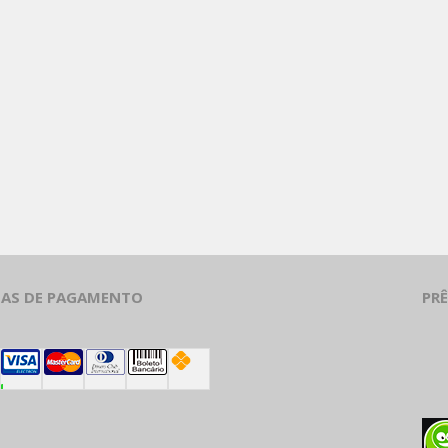
Obrigado por se cadastrar na
.
Aproveite e receba as novidades e ofertas exclusivas
da
?
AS DE PAGAMENTO
PR