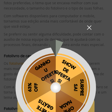
fotos preferidas, o tema que se encaixa melhor com sua
necessidade, o tamanho do fotolivro e o tipo de suas folhas.
Com softwares disponíveis para computador e mobile,
tornamos sua edição ainda mais confortável de onde quer
que você esteja.
Se preferir ou sentir alguma dificuldade, pode contar com o
auxílio de nossa equipe de design, que te ajudará com os
processos finais, deixando seu fotolivro ainda mais especial.
Fotolivro de casamento
Os
fotolivros casamentos
são os mais pedidos. Por serem
mais modernos que os tradicionais álbuns, conquistam o
gosto dos noivos e eternizam esses momentos em forma de
fotolivro.
Com a total personalização por parte dos noivos, o fotolivro se
torna único e ainda mais especial, com fotos escolhidas e um
tema adequado para o evento.
Obrigado por se cadastrar na
.
Fotolivro de formatura