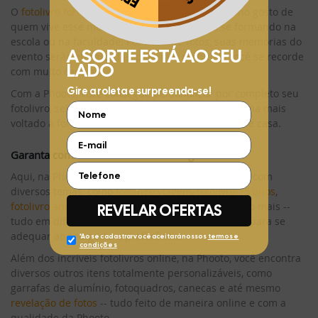
Aproveite e receba as novidades e ofertas exclusivas da
?
O
fotolivro formatura
se encaixa perfeitamente no gosto de
quem vive esse momento de transição, seja se formando na
escola ou na faculdade. Por meio de fotos, suas memórias do
evento serão eternizadas, para que no futuro você se recorde
com muito carinho.
Com a Phooto, você consegue personalizar por completo seu
fotolivro, selecionando suas melhores fotos e o tema mais
voltado à formatura -- tudo isso online, sem sair de casa.
Garanta com a Phooto seu fotolivro grande
Aqui, na Phooto, você encontra o fotolivro perfeito, com
diversos temas, como
fotolivro viagem
,
fotolivro 15 anos
,
fotolivro aniversário
,
fotolivro dia das mães
e muito mais --
tudo em diferentes tamanhos e tipos de material, para se
adequar ao seu gosto e preferência.
Além dos incríveis fotolivros online, na Phooto, você encontra
diversos outros itens totalmente personalizáveis, como
garrafas de alumínio, fotoquadros, canecas e até mesmo
revelação de fotos
-- tudo feito de maneira online e com a
qualidade da Phooto.