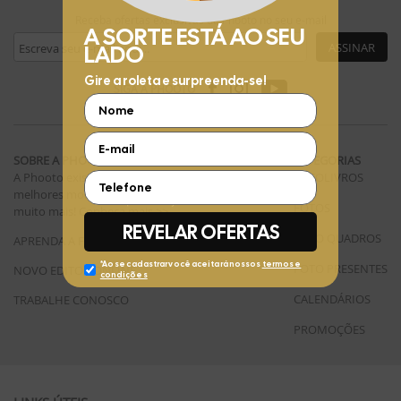
Receba ofertas exclusivas da Phooto no seu e-mail
ASSINAR
SIGA A PHOOTO
SOBRE A PHOOTO
CATEGORIAS
A Phooto existe para te ajudar a guardar seus
FOTOLIVROS
melhores momentos em fotolivros, revelações e
FOTOS
muito mais!
Conheça mais >>
FOTO QUADROS
APRENDA A FAZER
FOTO PRESENTES
NOVO EDITOR ONLINE
CALENDÁRIOS
TRABALHE CONOSCO
PROMOÇÕES