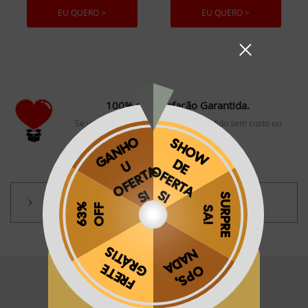
EU QUERO >
EU QUERO >
100% de Satisfação Garantida.
Se você não amar, trocamos seu pedido sem custo ou
devolvemos seu dinheiro.
Termos e Condições
Obrigado por se cadastrar na
.
Aproveite e receba as novidades e ofertas exclusivas da
?
FIQUE POR DENTRO