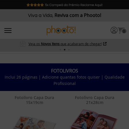
Viva a Vida,
Reviva com a Phooto!
0
Veja os
Novos Itens
que acabaram de chegar!
FOTOLIVROS
Inclui 26 páginas | Adicione quantas fotos quiser | Qualidade
Profissional
Fotolivro Capa Dura
Fotolivro Capa Dura
15x19cm
21x28cm