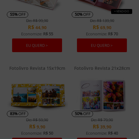
+ VENDIDO
55%
OFF
50%
OFF
De: R$ 99,90
De: R$ 139,90
R$
R$
44,90
69,90
Economize:
R$ 55
Economize:
R$ 70
EU QUERO >
EU QUERO >
Fotolivro Revista 15x19cm
Fotolivro Revista 21x28cm
83%
OFF
50%
OFF
De: R$ 59,90
De: R$ 79,90
R$
R$
9,90
39,90
Economize:
R$ 50
Economize:
R$ 40