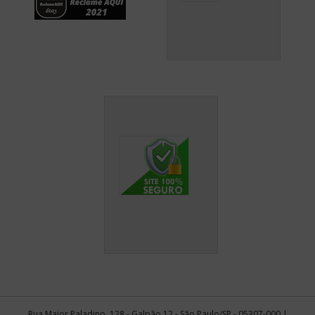
Rua Major Paladino, 128 - Galpão 12 - São Paulo/SP - 05307-000 |