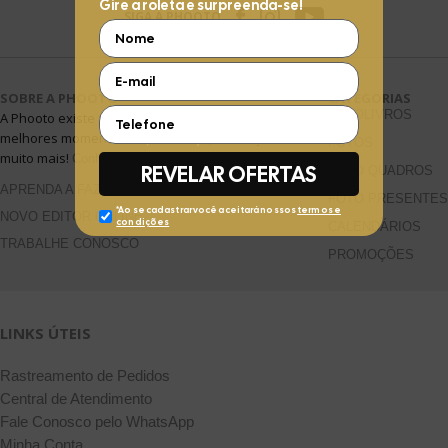
SIGA A PHOOTO
SOBRE A PHOOTO
CATEGORIAS
FOTOLIVROS
A Phooto existe para te ajudar a guardar seus
melhores momentos em fotolivros, revelações e
FOTOS
muito mais!
Conheça mais >>
FOTO QUADROS
APRENDA A FAZER
FOTO PRESENTES
NOVO EDITOR ONLINE
CALENDÁRIOS
TRABALHE CONOSCO
PROMOÇÕES
LINKS ÚTEIS
Rastreamento de Pedidos
Central de Atendimento
Fale Conosco pelo WhatsApp
Minha Conta