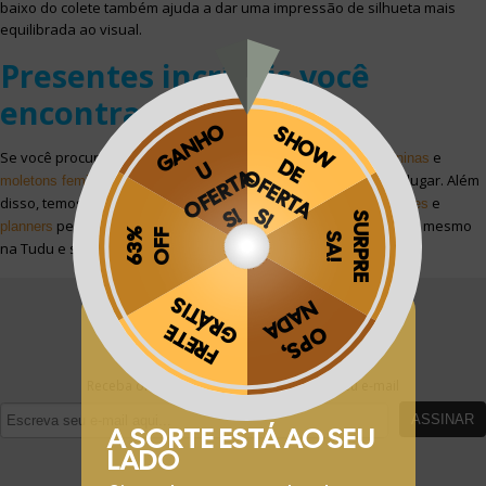
baixo do colete também ajuda a dar uma impressão de silhueta mais
equilibrada ao visual.
Presentes incríveis você
encontra aqui!
Se você procura por
,
e
camisetas femininas
jaquetas jeans femininas
de qualidade e com conforto, aqui é o seu lugar. Além
moletons femininos
disso, temos também maravilhosas
, lindíssimos
e
canecas
pôsteres
perfeitos para organizar o seu dia a dia. Compre agora mesmo
planners
na Tudu e sinta a diferença!
Obrigado por se cadastrar na
.
FIQUE POR DENTRO
Aproveite e receba as novidades e ofertas exclusivas da
?
Receba ofertas exclusivas da Phooto no seu e-mail
ASSINAR