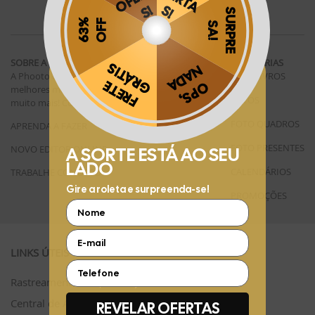
SIGA A PHOOTO
SOBRE A PHOOTO
CATEGORIAS
A Phooto existe para te ajudar a guardar seus
FOTOLIVROS
Obrigado por se cadastrar na
.
melhores momentos em fotolivros, revelações e
FOTOS
muito mais!
Aproveite e receba as novidades e ofertas exclusivas da
Conheça mais >>
?
FOTO QUADROS
APRENDA A FAZER
FOTO PRESENTES
NOVO EDITOR ONLINE
CALENDÁRIOS
TRABALHE CONOSCO
PROMOÇÕES
LINKS ÚTEIS
Rastreamento de Pedidos
Central de Atendimento