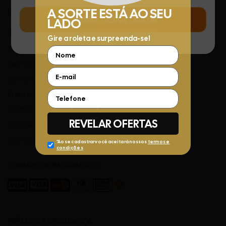
LINKS ÚTEIS
Conferir Outras Ofertas
Rastreamento de Pedidos
Central de Atendimento
Fale Conosco pelo WhatsApp
Minha Conta
Frete e Prazos de entrega
Termos e Condições
Política de privacidade
Regras Promocionais
FORMAS DE PAGAMENTO
PRÊMIOS E SEGURANÇA