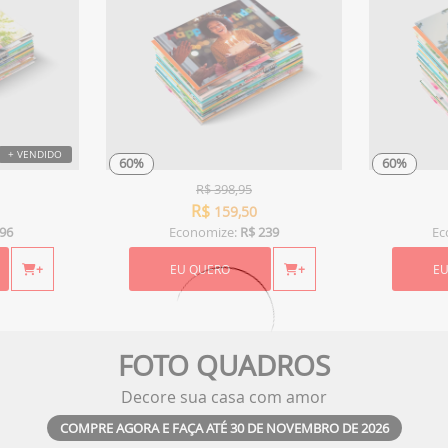
+ VENDIDO
60%
60%
R$
398,95
R$
159,50
96
Economize:
R$ 239
Ec
+
EU QUERO
+
E
Obrigado por se cadastrar na
.
Aproveite e receba as novidades e ofertas exclusivas da
FOTO QUADROS
?
Decore sua casa com amor
COMPRE AGORA E FAÇA ATÉ 30 DE NOVEMBRO DE 2026