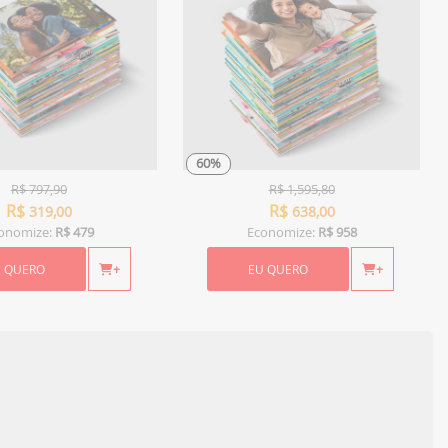
60%
R$
797,90
R$
1,595,80
R$
R$
319,00
638,00
onomize:
R$ 479
Economize:
R$ 958
U QUERO
+
EU QUERO
+