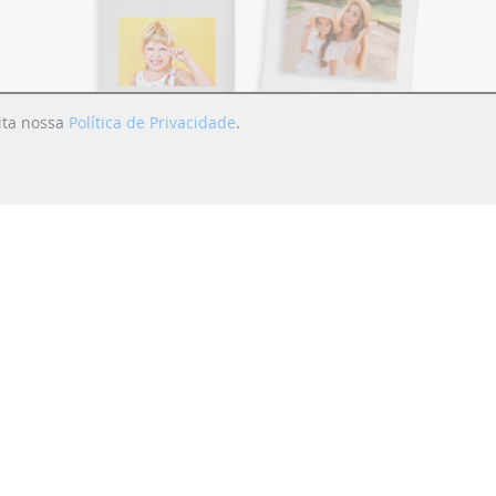
eita nossa
Política de Privacidade
.
R$
29,90
a partir de
Saiba Mais >>
+
Calendário Anual