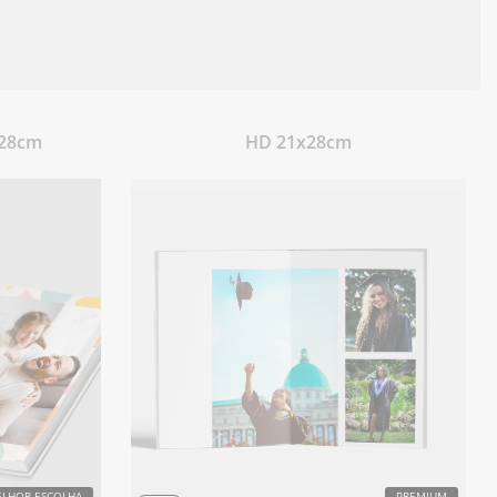
x28cm
HD 21x28cm
LHOR ESCOLHA
PREMIUM