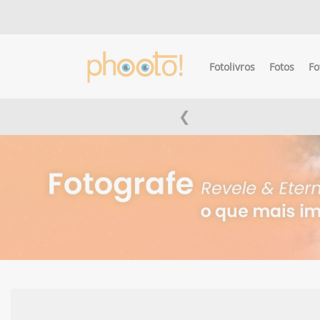
Fotolivros
Fotos
Fo
❮