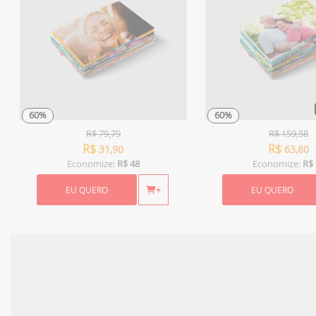
60%
60%
R$
79,79
R$
159,58
R$
R$
31,90
63,80
Economize:
R$ 48
Economize:
R$ 
EU QUERO
+
EU QUERO