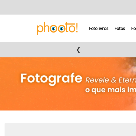
Fotolivros
Fotos
Fo
❮