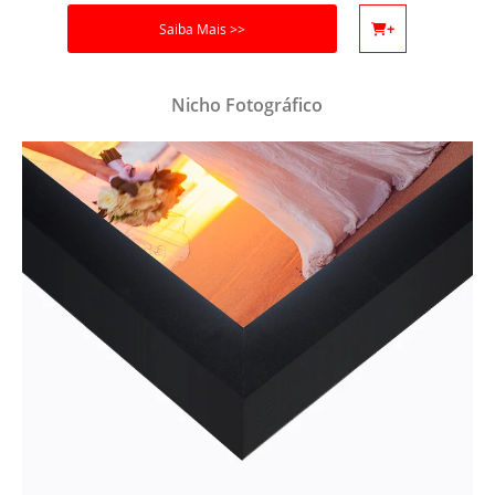
Obrigado por se cadastrar na
.
Saiba Mais >>
+
Aproveite e receba as novidades e ofertas exclusivas da
?
Nicho Fotográfico