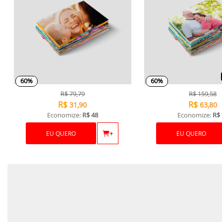
60%
60%
R$
79,79
R$
159,58
R$
R$
31,90
63,80
Economize:
R$ 48
Economize:
R$ 
EU QUERO
+
EU QUERO