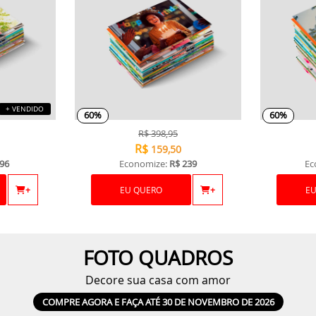
+ VENDIDO
60%
60%
R$
398,95
R$
159,50
96
Economize:
R$ 239
Ec
+
EU QUERO
+
E
FOTO QUADROS
Decore sua casa com amor
COMPRE AGORA E FAÇA ATÉ 30 DE NOVEMBRO DE 2026