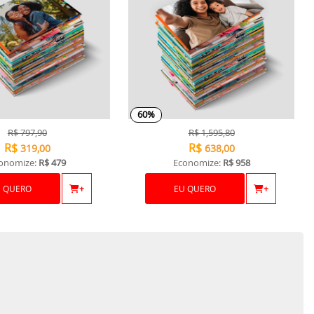
60%
R$
797,90
R$
1,595,80
R$
R$
319,00
638,00
onomize:
R$ 479
Economize:
R$ 958
U QUERO
+
EU QUERO
+