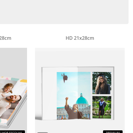
x28cm
HD 21x28cm
LHOR ESCOLHA
PREMIUM