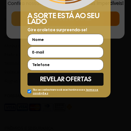
Confira nossas
Novidades
com
Ofertas Imperdíveis!
LINKS ÚTEIS
Conferir Outras Ofertas
Rastreamento de Pedidos
Central de Atendimento
Fale Conosco pelo WhatsApp
Minha Conta
Frete e Prazos de entrega
Termos e Condições
Política de privacidade
Regras Promocionais
FORMAS DE PAGAMENTO
PRÊMIOS E SEGURANÇA