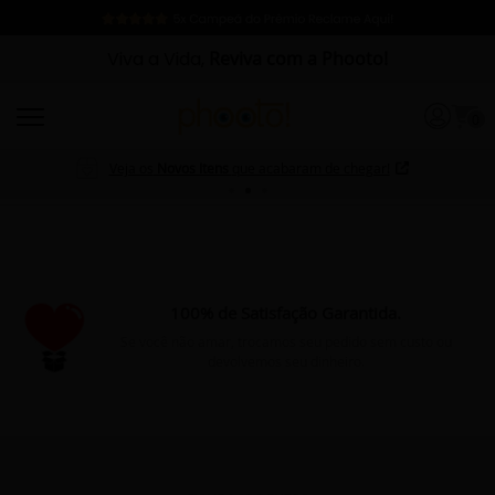
Viva a Vida,
Reviva com a Phooto!
0
Veja os
Novos Itens
que acabaram de chegar!
100% de Satisfação Garantida.
Se você não amar, trocamos seu pedido sem custo ou
devolvemos seu dinheiro.