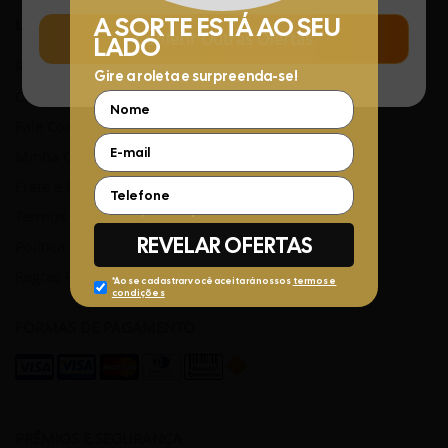
LINKS ÚTEIS
Conferir Outras Ofertas
Rastreamento de Pedidos
Central de Atendimento
Fale Conosco pelo WhatsApp
Minha Conta
Frete e Prazos de entrega
Termos e Condições
Política de privacidade
Regras Promocionais
FORMAS DE PAGAMENTO
PRÊMIOS E SEGURANÇA