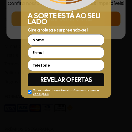
Confira nossas
Novidades
com
Ofertas Imperdíveis!
LINKS ÚTEIS
Conferir Outras Ofertas
Rastreamento de Pedidos
Central de Atendimento
Fale Conosco pelo WhatsApp
Minha Conta
Frete e Prazos de entrega
Termos e Condições
Política de privacidade
Regras Promocionais
FORMAS DE PAGAMENTO
PRÊMIOS E SEGURANÇA