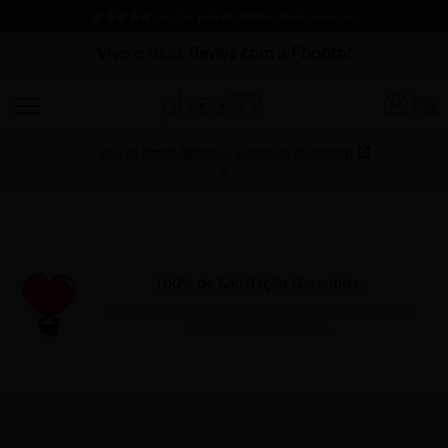
Viva a Vida,
Reviva com a Phooto!
0
Veja os
Novos Itens
que acabaram de chegar!
100% de Satisfação Garantida.
Se você não amar, trocamos seu pedido sem custo ou
devolvemos seu dinheiro.