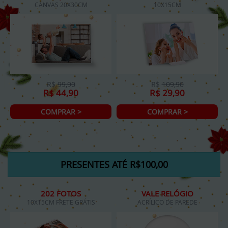
CANVAS 20X30CM
10X15CM
R$
99,90
R$
109,90
R$ 44,90
R$ 29,90
COMPRAR >
COMPRAR >
PRESENTES ATÉ R$100,00
202 FOTOS
VALE RELÓGIO
10X15CM FRETE GRÁTIS
ACRÍLICO DE PAREDE