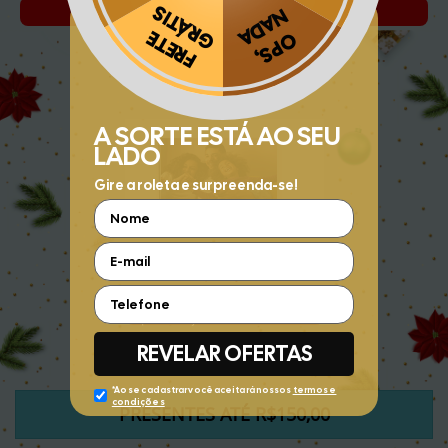
COMPRAR >
COMPRAR >
Obrigado por se cadastrar na
.
Aproveite e receba as novidades e ofertas exclusivas da
?
FOTO QUADRO
ALUMINIO 30X45CM
R$
189,90
R$ 79,90
COMPRAR >
PRESENTES ATÉ R$150,00