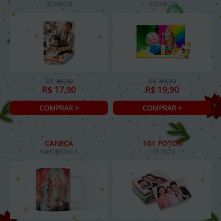
30X45CM
20X30CM
R$
46,90
R$
49,90
R$ 17,90
R$ 19,90
COMPRAR >
COMPRAR >
CANECA
101 FOTOS
PANORÂMICA
10X15CM