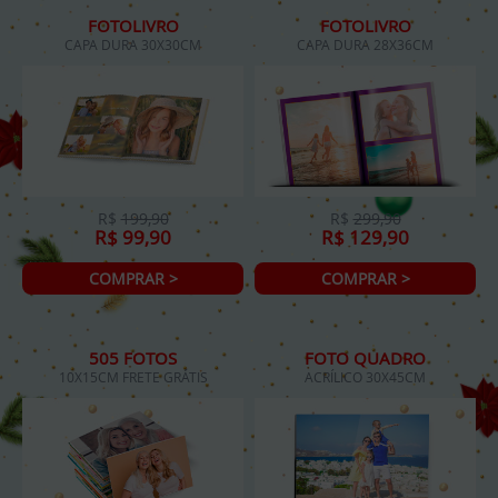
FOTOLIVRO
FOTOLIVRO
CAPA DURA 30X30CM
CAPA DURA 28X36CM
R$
199,90
R$
299,90
R$ 99,90
R$ 129,90
COMPRAR >
COMPRAR >
505 FOTOS
FOTO QUADRO
10X15CM FRETE GRÁTIS
ACRÍLICO 30X45CM