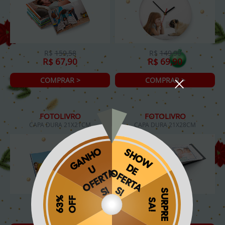
R$
159,58
R$
149,90
R$ 67,90
R$ 69,90
COMPRAR >
COMPRAR >
FOTOLIVRO
FOTOLIVRO
CAPA DURA 21X21CM
CAPA DURA 21X28CM
R$
119,90
R$
139,90
R$ 54,90
R$ 59,90