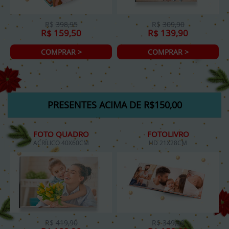
R$
398,95
R$
309,90
R$ 159,50
R$ 139,90
COMPRAR >
COMPRAR >
PRESENTES ACIMA DE R$150,00
FOTO QUADRO
FOTOLIVRO
ACRÍLICO 40X60CM
HD 21X28CM
R$
419,90
R$
349,90