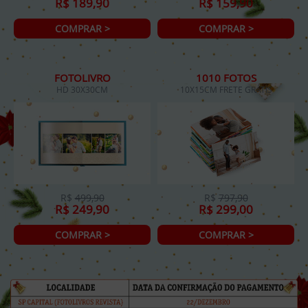
R$ 189,90
R$ 159,90
COMPRAR >
COMPRAR >
FOTOLIVRO
1010 FOTOS
HD 30X30CM
10X15CM FRETE GRÁTIS
R$
499,90
R$
797,90
R$ 249,90
R$ 299,00
COMPRAR >
COMPRAR >