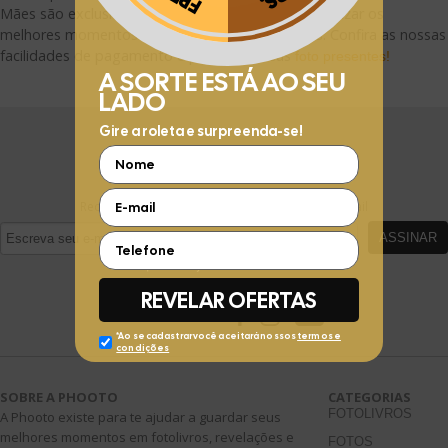
Aproveite e receba as novidades e ofertas exclusivas da
?
Mães são exclusivas e autênticas, capazes de eternizar os
melhores momentos e outras ocasiões especiais. Confira as nossas
facilidades de pagamento e peça já os seus
foto presentes!
FIQUE POR DENTRO
Receba ofertas exclusivas da Phooto no seu e-mail
ASSINAR
SIGA A PHOOTO
SOBRE A PHOOTO
CATEGORIAS
FOTOLIVROS
A Phooto existe para te ajudar a guardar seus
melhores momentos em fotolivros, revelações e
FOTOS