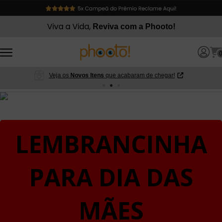
Viva a Vida,
Reviva com a Phooto!
Veja os
Novos Itens
que acabaram de chegar!
LEMBRANCINHA
PARA DIA DAS
MÃES