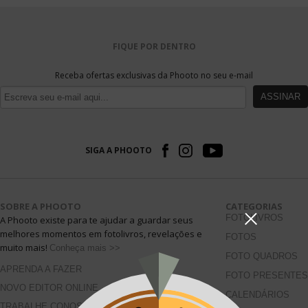
FIQUE POR DENTRO
Receba ofertas exclusivas da Phooto no seu e-mail
ASSINAR
SIGA A PHOOTO
SOBRE A PHOOTO
CATEGORIAS
FOTOLIVROS
A Phooto existe para te ajudar a guardar seus
melhores momentos em fotolivros, revelações e
FOTOS
muito mais!
Conheça mais >>
FOTO QUADROS
APRENDA A FAZER
FOTO PRESENTES
NOVO EDITOR ONLINE
CALENDÁRIOS
TRABALHE CONOSCO