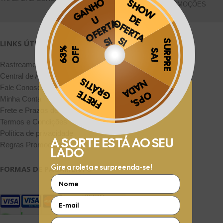
PROMOÇÕES
LINKS ÚTEIS
Rastreamento de Pedidos
Central de Atendimento
Fale Conosco pelo WhatsApp
Obrigado por se cadastrar na
.
Minha Conta
Aproveite e receba as novidades e ofertas exclusivas da
?
Frete e Prazos de entrega
Termos e Condições
Política de privacidade
Regras Promocionais
FORMAS DE PAGAMENTO