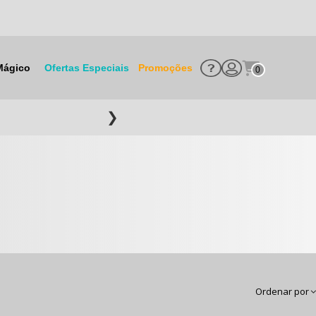
Mágico
Ofertas Especiais
Promoções
0
❯
Ordenar por