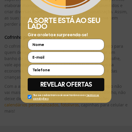
elaborar montagens de fotos, adicionar cliparts divertidos e
criar diversas combinações de layout e personalização. Assim,
as suas fotografias especiais ganham uma cara nova sem
perder a sua essência.
Cofrinho personalizado é na Phooto!
O cofrinho personalizado da Phooto é o objeto perfeito para
quem deseja fazer a viagem dos sonhos e até tomar um
banho de loja no futuro. Para engordar ainda mais o cofre,
vale apostar em imagens que representem o motivo da
economia, como a foto de um lugar paradisíaco e até das
crianças.
Com a alta qualidade dos produtos da Phooto, o tempo não
vai mais desbotar as suas lembranças. Além do cofrinho, não
deixe de conferir nosso catálogo recheado de opções:
calendários personalizados
,
fotolivros
, capinhas para celular e
mais!