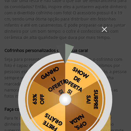
Vai dar uma festa e não sabe o que dar de lembrancinha para
os convidados? Então, inspire eles a juntarem aquele dinheiro
com o divertido cofrinho com foto! O acessório possui 8 x 19
cm, sendo uma ótima opção para distribuir em festinhas
infantis e até em casamentos. E pode preparar-se para juntar
dinheiro por um bom tempo: o cofre é confeccionado com
cerâmica de alta qualidade que dura por mais tempo.
Cofrinhos personalizados com a sua cara!
Seja para presentear alguém ou a si mesmo, o cofrinho com
foto é capaz de transmitir todo o carinho que sentimos por
pessoas especiais. Ao entrar no quarto, por exemplo, a pessoa
sempre verá uma imagem que gosta muito e que tenha
marcado a sua memória. Uma dica para presentear o
namorado ou a namorada é customizar o cofrinho com as
fotos mais bonitas do casal.
Faça cofres personalizados com o nosso software!
Para te inspirar ainda mais na hora de guardar aquele
Obrigado por se cadastrar na
.
dinheirinho, a Phooto conta com um software de edição
Aproveite e receba as novidades e ofertas exclusivas da
?
supercriativo. Disponível para PC e Mac, o programa permite