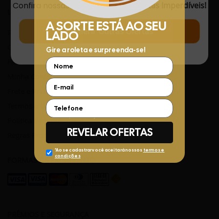
Confira nossas
Novidades
com
Ofertas Imperdíveis!
LINKS ÚTEIS
Conferir Outras Ofertas
Rastreamento de Pedidos
Central de Atendimento
Fale Conosco pelo WhatsApp
Minha Conta
Frete e Prazos de entrega
Termos e Condições
Política de privacidade
Regras Promocionais
FORMAS DE PAGAMENTO
PRÊMIOS E SEGURANÇA