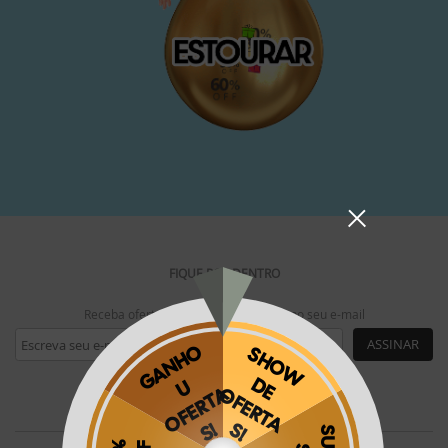
FIQUE POR DENTRO
Receba ofertas exclusivas da Phooto no seu e-mail
ASSINAR
SIGA A PHOOTO