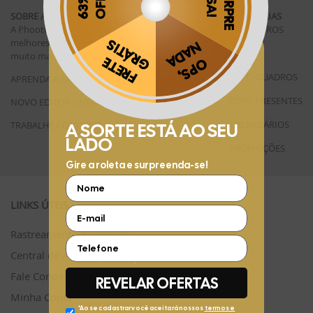
SOBRE A PHOOTO
CATEGORIAS
A Phooto existe para te ajudar a guardar seus
FOTOLIVROS
melhores momentos em fotolivros, revelações e
FOTOS
muito mais!
Conheça mais >>
Obrigado por se cadastrar na
.
FOTO QUADROS
APRENDA A FAZER
Aproveite e receba as novidades e ofertas exclusivas da
?
FOTO PRESENTES
NOVO EDITOR ONLINE
CALENDÁRIOS
TRABALHE CONOSCO
PROMOÇÕES
LINKS ÚTEIS
Rastreamento de Pedidos
Central de Atendimento
Fale Conosco pelo WhatsApp
Minha Conta