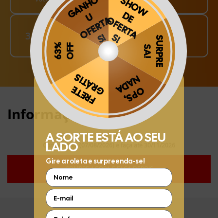
Finalize o seu Pedido!
3
pague o Frete e receba em sua casa
Obrigado por se cadastrar na
.
Aproveite e receba as novidades e ofertas exclusivas da
?
Informações:
Compre hoje (07/08/2026) e faça até 30/11/2026
COMPRE AGORA E FAÇA DEPOIS