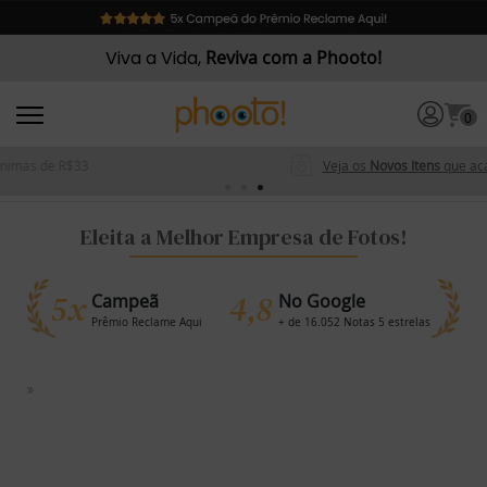
Viva a Vida,
Reviva com a Phooto!
0
Pague em 3x sem juros
Parcelas mínimas de R$33
Eleita a Melhor Empresa de Fotos!
5x
4,8
Campeã
No Google
Prêmio Reclame Aqui
+ de 16.052 Notas 5 estrelas