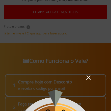
Compre hoje (07/08/2026) e faça até 30/11/2026
COMPRE AGORA E FAÇA DEPOIS
Frete e prazos
?
Já tem um vale ? Clique aqui para fazer agora.
Como Funciona o Vale?
Compre hoje com Desconto
1
e receba o código por e-mail
Faça seu pedido em até 3 meses
2
você escolhe como fazer!