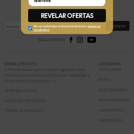
FIQUE POR DENTRO
Receba ofertas exclusivas da Phooto no seu e-mail
ASSINAR
SIGA A PHOOTO
SOBRE A PHOOTO
CATEGORIAS
A Phooto existe para te ajudar a guardar seus
FOTOLIVROS
melhores momentos em fotolivros, revelações e
FOTOS
muito mais!
Conheça mais >>
FOTO QUADROS
APRENDA A FAZER
FOTO PRESENTES
NOVO EDITOR ONLINE
CALENDÁRIOS
TRABALHE CONOSCO
PROMOÇÕES