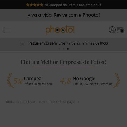
Viva a Vida,
Reviva com a Phooto!
0
Pague em 3x sem juros
Parcelas mínimas de R$33
Eleita a Melhor Empresa de Fotos!
5x
4,8
Campeã
No Google
Prêmio Reclame Aqui
+ de 16.052 Notas 5 estrelas
Fotolivros Capa Dura – xcm + Frete Grátis ( págs)