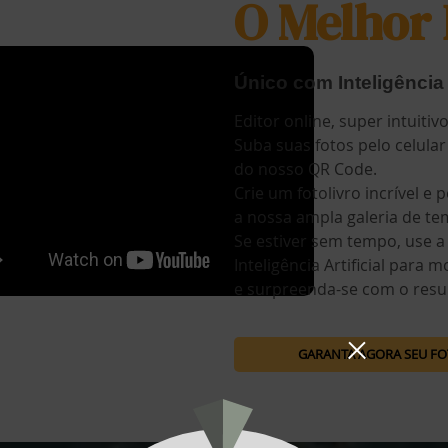
O Melhor 
Único com Inteligência A
Editor online, super intuitivo
Suba suas fotos pelo celular
do nosso QR Code.
Crie um fotolivro incrível e
a nossa ampla galeria de te
Se estiver sem tempo, use a
Inteligência Artificial para 
e surpreenda-se com o resu
GARANTA AGORA SEU F