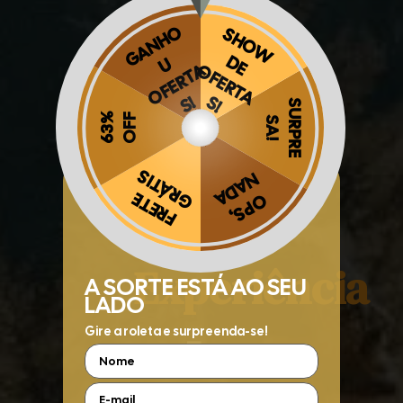
A
Obrigado por se cadastrar na
.
Melhor
Aproveite e receba as novidades e ofertas exclusivas da
?
Experiência
5x