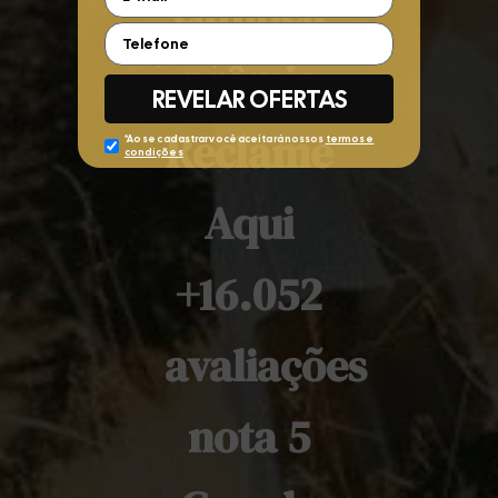
campeã
prêmio
Reclame
Aqui
+16.052
avaliações
nota 5