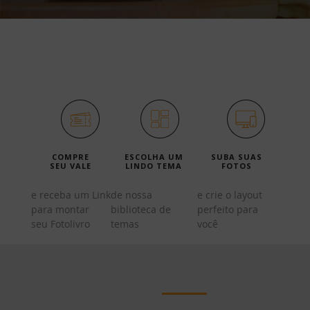
Veja como é fácil criar
seu Fotolivro:
COMPRE
ESCOLHA UM
SUBA SUAS
SEU VALE
LINDO TEMA
FOTOS
e receba um Link
de nossa
e crie o layout
para montar
biblioteca de
perfeito para
seu Fotolivro
temas
você