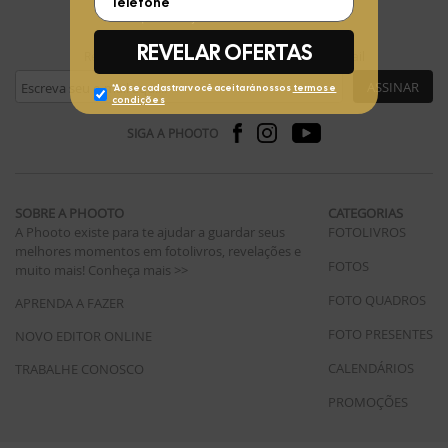
FIQUE POR DENTRO
Receba ofertas exclusivas da Phooto no seu e-mail
ASSINAR
SIGA A PHOOTO
SOBRE A PHOOTO
CATEGORIAS
A Phooto existe para te ajudar a guardar seus
FOTOLIVROS
melhores momentos em fotolivros, revelações e
FOTOS
muito mais!
Conheça mais >>
FOTO QUADROS
APRENDA A FAZER
FOTO PRESENTES
NOVO EDITOR ONLINE
CALENDÁRIOS
TRABALHE CONOSCO
PROMOÇÕES