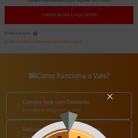
Compre hoje (08/08/2026) e faça até 30/11/2026
COMPRE AGORA E FAÇA DEPOIS
Frete e prazos
?
Já tem um vale ? Clique aqui para fazer agora.
Como Funciona o Vale?
Compre hoje com Desconto
1
e receba o código por e-mail
Faça seu pedido em até 3 meses
2
você escolhe como fazer!