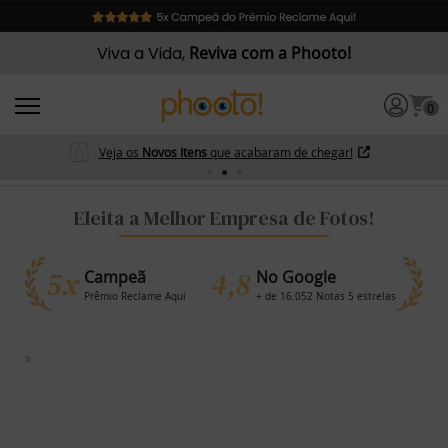
Viva a Vida,
Reviva com a Phooto!
0
Veja os
Novos Itens
que acabaram de chegar!
Eleita a Melhor Empresa de Fotos!
5x
4,8
Campeã
No Google
Prêmio Reclame Aqui
+ de 16.052 Notas 5 estrelas