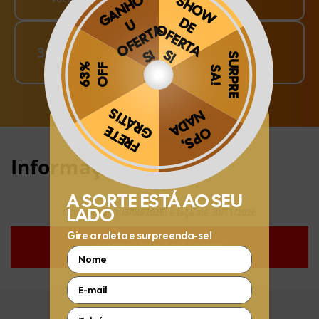
Finalize o seu Pedido!
3
pague o Frete e receba em sua casa
Obrigado por se cadastrar na
.
Aproveite e receba as novidades e ofertas exclusivas da
?
Informações:
Compre hoje (08/08/2026) e faça até 30/11/2026
COMPRE AGORA E FAÇA DEPOIS