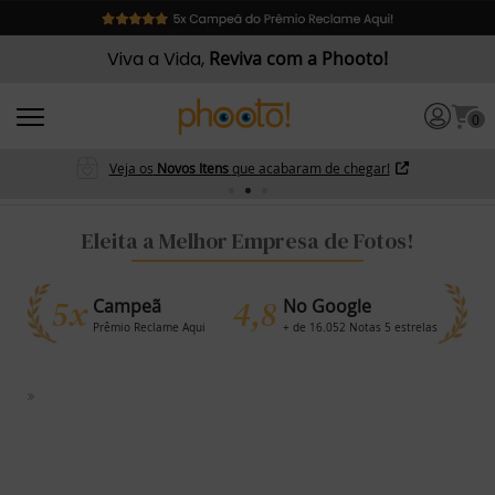
Viva a Vida,
Reviva com a Phooto!
0
Veja os
Novos Itens
que acabaram de chegar!
Eleita a Melhor Empresa de Fotos!
5x
4,8
Campeã
No Google
Prêmio Reclame Aqui
+ de 16.052 Notas 5 estrelas