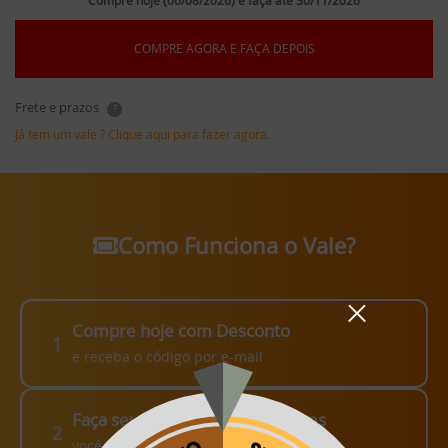
Compre hoje (06/08/2026) e faça até 30/11/2026
COMPRE AGORA E FAÇA DEPOIS
Frete e prazos
?
Já tem um vale ? Clique aqui para fazer agora.
Como Funciona o Vale?
Compre hoje com Desconto
1
e receba o código por e-mail
Faça seu pedido em até 3 meses
2
você escolhe como fazer!