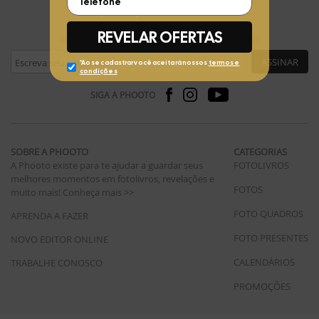
FIQUE POR DENTRO
Receba ofertas exclusivas da Phooto no seu e-mail
ASSINAR
SIGA A PHOOTO
SOBRE A PHOOTO
CATEGORIAS
A Phooto existe para te ajudar a guardar seus
FOTOLIVROS
melhores momentos em fotolivros, revelações e
FOTOS
muito mais!
Conheça mais >>
FOTO QUADROS
APRENDA A FAZER
FOTO PRESENTES
NOVO EDITOR ONLINE
CALENDÁRIOS
TRABALHE CONOSCO
PROMOÇÕES