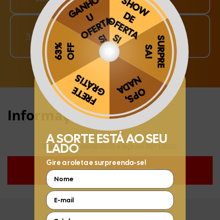
Finalize o seu Pedido!
3
pague o Frete e receba em sua casa
Obrigado por se cadastrar na
.
Aproveite e receba as novidades e ofertas exclusivas da
?
Informações:
Compre hoje (06/08/2026) e faça até 30/11/2026
COMPRE AGORA E FAÇA DEPOIS