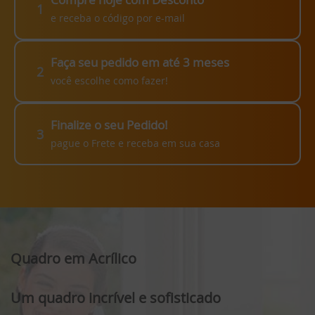
1
e receba o código por e-mail
Faça seu pedido em até 3 meses
2
você escolhe como fazer!
Finalize o seu Pedido!
3
pague o Frete e receba em sua casa
Quadro em Acrílico
Um quadro incrível e sofisticado