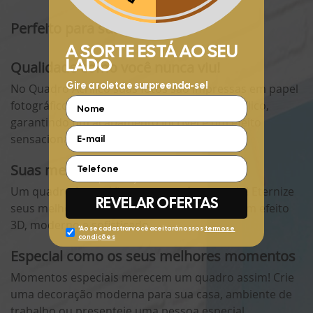
Perfeito para sua parede
Qualidade como você nunca viu!
No Quadro Acrílico suas fotos são impressas em papel
fotográfico e aplicadas sob uma placa de acrílico,
garantindo um acabamento incrível e um efeito
sensacional para suas lembranças.
Suas melhores fotos com efeito 3D
Um quadro fotográfico como você nunca viu! Eternize
seus melhores momentos em um quadro com efeito
3D, moderno e sofisticado.
Especial como os seus melhores momentos
Momentos especiais merecem um quadro assim! Crie
uma decoração moderna para sua casa, ambiente de
trabalho ou presenteie uma pessoa especial.