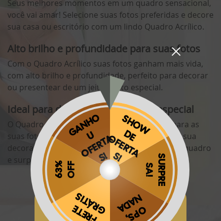
Seus melhores momentos em um quadro sensacional,
você vai amar! Selecione suas fotos preferidas e decore
sua casa ou escritório com um lindo Quadro Acrílico.
Alto brilho e profundidade para suas fotos
Com o Quadro Acrílico suas fotos ganham mais vida,
com alto brilho e profundidade, perfeito para decorar
ou presentear de um jeito muito especial.
Ideal para decorar um ambiente especial
O Quadro Acrílico confere um efeito incrível para as
suas fotos, impossível passar despercebido na sua
decoração, escolha um lugar especial para seu quadro
e surpreenda suas visitas.
Obrigado por se cadastrar na
.
Aproveite e receba as novidades e ofertas exclusivas da
?