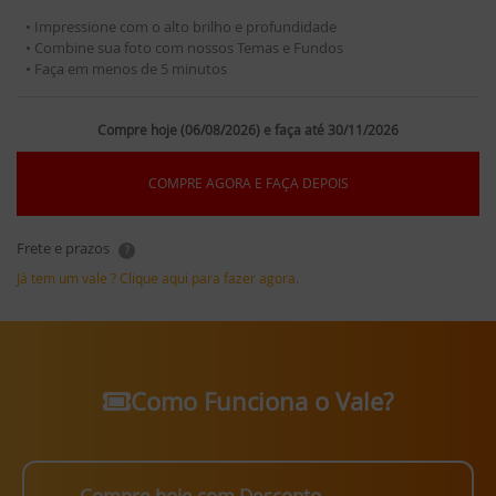
• Impressione com o alto brilho e profundidade
• Combine sua foto com nossos Temas e Fundos
• Faça em menos de 5 minutos
Compre hoje (06/08/2026) e faça até 30/11/2026
COMPRE AGORA E FAÇA DEPOIS
Frete e prazos
?
Já tem um vale ? Clique aqui para fazer agora.
Como Funciona o Vale?
Compre hoje com Desconto