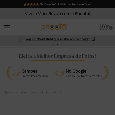
Viva a Vida,
Reviva com a Phooto!
0
Veja os
Novos Itens
que acabaram de chegar!
Eleita a Melhor Empresa de Fotos!
5x
4,8
Campeã
No Google
Prêmio Reclame Aqui
+ de 16.052 Notas 5 estrelas
Quadros em Acrílico – xcm + Frete Grátis