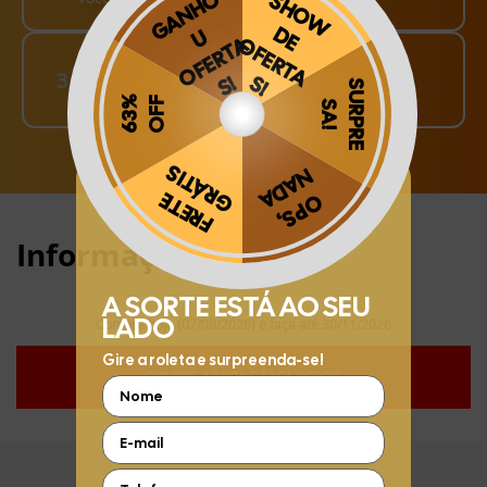
Finalize o seu Pedido!
3
pague o Frete e receba em sua casa
Obrigado por se cadastrar na
.
Aproveite e receba as novidades e ofertas exclusivas da
?
Informações:
Compre hoje (07/08/2026) e faça até 30/11/2026
COMPRE AGORA E FAÇA DEPOIS