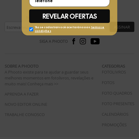
FIQUE POR DENTRO
Receba ofertas exclusivas da Phooto no seu e-mail
ASSINAR
SIGA A PHOOTO
SOBRE A PHOOTO
CATEGORIAS
A Phooto existe para te ajudar a guardar seus
FOTOLIVROS
melhores momentos em fotolivros, revelações e
FOTOS
muito mais!
Conheça mais >>
FOTO QUADROS
APRENDA A FAZER
FOTO PRESENTES
NOVO EDITOR ONLINE
CALENDÁRIOS
TRABALHE CONOSCO
PROMOÇÕES