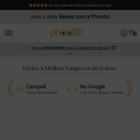
Viva a Vida,
Reviva com a Phooto!
0
Veja os
Novos Itens
que acabaram de chegar!
Eleita a Melhor Empresa de Fotos!
5x
4,8
Campeã
No Google
Prêmio Reclame Aqui
+ de 16.052 Notas 5 estrelas