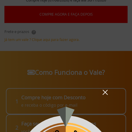
Compre hoje (07/08/2026) e faça até 30/11/2026
COMPRE AGORA E FAÇA DEPOIS
Frete e prazos
?
Já tem um vale ? Clique aqui para fazer agora.
Como Funciona o Vale?
Compre hoje com Desconto
1
e receba o código por e-mail
Faça seu pedido em até 3 meses
2
você escolhe como fazer!