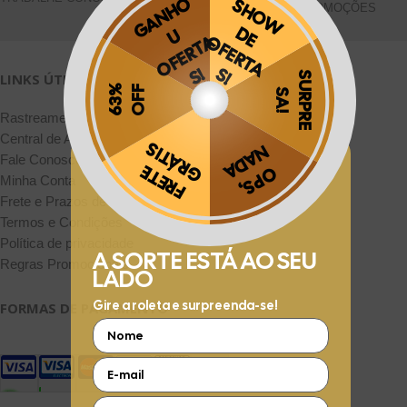
PROMOÇÕES
LINKS ÚTEIS
Rastreamento de Pedidos
Central de Atendimento
Fale Conosco pelo WhatsApp
Obrigado por se cadastrar na
.
Minha Conta
Aproveite e receba as novidades e ofertas exclusivas da
?
Frete e Prazos de entrega
Termos e Condições
Política de privacidade
Regras Promocionais
FORMAS DE PAGAMENTO