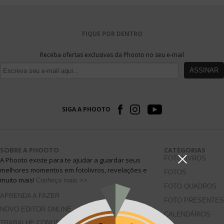
FIQUE POR DENTRO
Receba ofertas exclusivas da Phooto no seu e-mail
ASSINAR
SIGA A PHOOTO
SOBRE A PHOOTO
CATEGORIAS
FOTOLIVROS
A Phooto existe para te ajudar a guardar seus
melhores momentos em fotolivros, revelações e
FOTOS
muito mais!
Conheça mais >>
FOTO QUADROS
APRENDA A FAZER
FOTO PRESENTES
NOVO EDITOR ONLINE
CALENDÁRIOS
TRABALHE CONOSCO