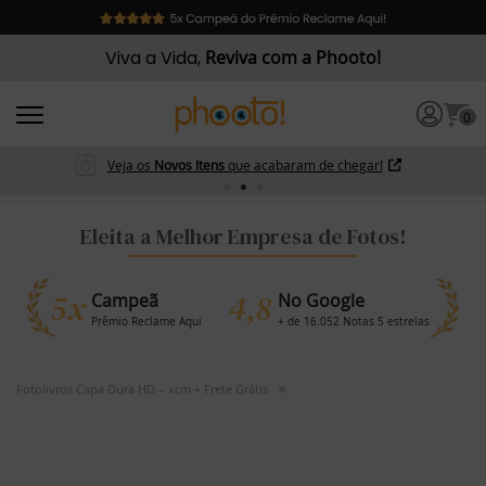
Viva a Vida,
Reviva com a Phooto!
0
Veja os
Novos Itens
que acabaram de chegar!
Eleita a Melhor Empresa de Fotos!
5x
4,8
Campeã
No Google
Prêmio Reclame Aqui
+ de 16.052 Notas 5 estrelas
Fotolivros Capa Dura HD – xcm + Frete Grátis