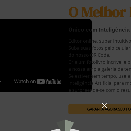
O Melhor 
Único com Inteligência A
Editor online, super intuitivo
Suba suas fotos pelo celular
do nosso QR Code.
Crie um fotolivro incrível e
a nossa ampla galeria de te
Se estiver sem tempo, use a
Inteligência Artificial para 
e surpreenda-se com o resu
GARANTA AGORA SEU F