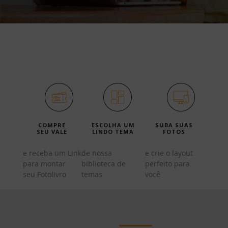
Veja como é fácil criar
seu Fotolivro:
COMPRE
ESCOLHA UM
SUBA SUAS
SEU VALE
LINDO TEMA
FOTOS
e receba um Link
de nossa
e crie o layout
para montar
biblioteca de
perfeito para
seu Fotolivro
temas
você