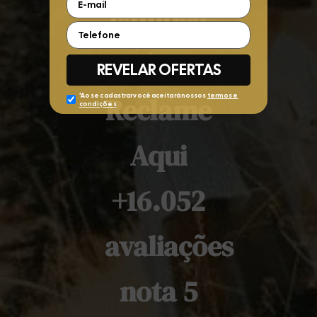
campeã
prêmio
Reclame
Aqui
+16.052
avaliações
nota 5