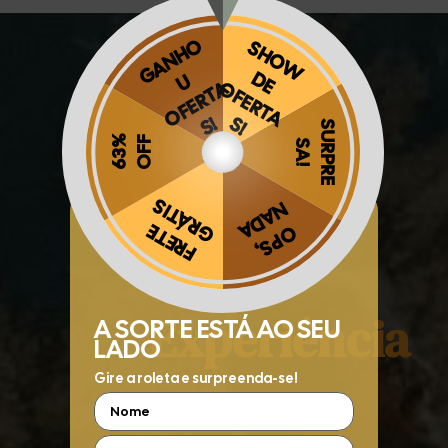
A
Obrigado por se cadastrar na
.
Melhor
Aproveite e receba as novidades e ofertas exclusivas da
?
Experiência
5x