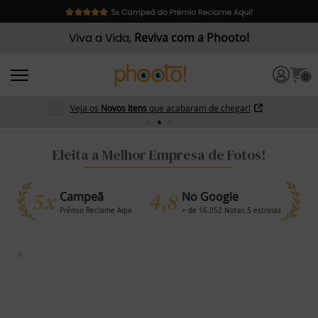
Viva a Vida,
Reviva com a Phooto!
0
Veja os
Novos Itens
que acabaram de chegar!
Eleita a Melhor Empresa de Fotos!
5x
4,8
Campeã
No Google
Prêmio Reclame Aqui
+ de 16.052 Notas 5 estrelas