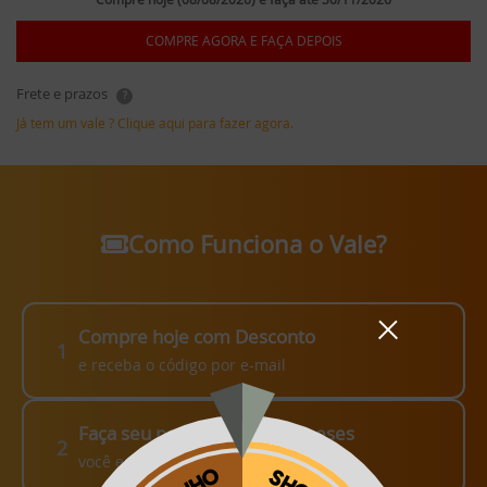
COMPRE AGORA E FAÇA DEPOIS
Frete e prazos
?
Já tem um vale ? Clique aqui para fazer agora.
Como Funciona o Vale?
Compre hoje com Desconto
1
e receba o código por e-mail
Faça seu pedido em até 3 meses
2
você escolhe como fazer!