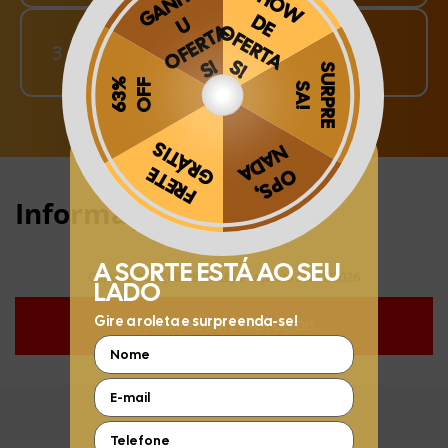
Finalize o seu Pedido!
3
pague o Frete e receba em sua casa
Obrigado por se cadastrar na
.
Aproveite e receba as novidades e ofertas exclusivas da
?
Informações:
Compre hoje (08/08/2026) e faça até 30/11/2026
COMPRE AGORA E FAÇA DEPOIS
FIQUE POR DENTRO