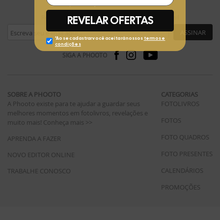
Receba ofertas exclusivas da Phooto no seu e-mail
ASSINAR
SIGA A PHOOTO
SOBRE A PHOOTO
CATEGORIAS
A Phooto existe para te ajudar a guardar seus
FOTOLIVROS
melhores momentos em fotolivros, revelações e
FOTOS
muito mais!
Conheça mais >>
FOTO QUADROS
APRENDA A FAZER
FOTO PRESENTES
NOVO EDITOR ONLINE
CALENDÁRIOS
TRABALHE CONOSCO
PROMOÇÕES