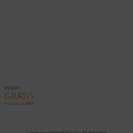
R$
0,00
GRÁTIS
Economize:
R$ 0
Compre hoje (08/08/2026) e faça até 30/11/2026