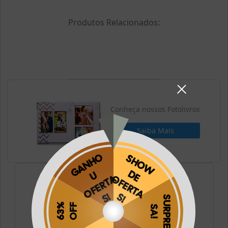
Produtos Relacionados:
Conheça nossos Fotolivros
Saiba Mais
Conheça nossos Fotos
Saiba Mais