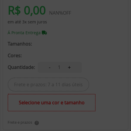
R$ 0,00
NAN%OFF
em até 3x sem juros
Á Pronta Entrega
Tamanhos:
Cores:
-
+
Quantidade:
1
Frete e prazos: 7 a 11 dias úteis
Selecione uma cor e tamanho
Frete e prazos
?