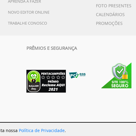
APRENDA A FAZER
FOTO PRESENTES
NOVO EDITOR ONLINE
CALENDÁRIOS
TRABALHE CONOSCO
PROMOÇÕES
PRÊMIOS E SEGURANÇA
eita nossa
Política de Privacidade
.