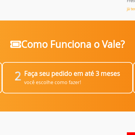
Fret
Já t
Como Funciona o Vale?
2
Faça seu pedido em até 3 meses
Obrigado por se cadastrar na
.
você escolhe como fazer!
Aproveite e receba as novidades e ofertas exclusivas da
?