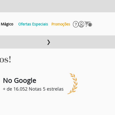
 Mágico
Ofertas Especiais
Promoções
0
❯
os!
8
No Google
+ de 16.052 Notas 5 estrelas