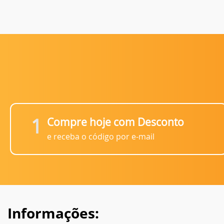
1
Compre hoje com Desconto
e receba o código por e-mail
Informações: