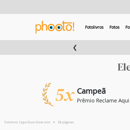
Fotolivros
Fotos
Fo
❮
El
5x
Campeã
Prêmio Reclame Aqui
Fotolivro Capa Dura Glow xcm
58 páginas