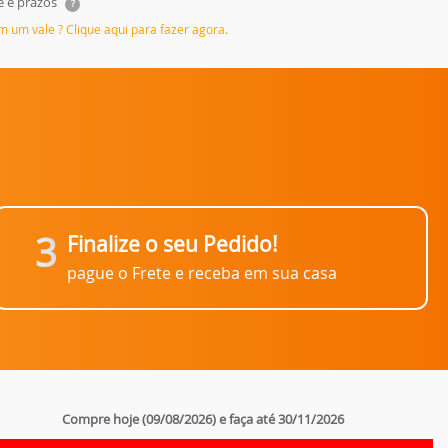
e e prazos
?
em um vale ? Clique aqui para fazer agora.
3
Finalize o seu Pedido!
pague o Frete e receba em sua casa
Compre hoje (09/08/2026) e faça até 30/11/2026