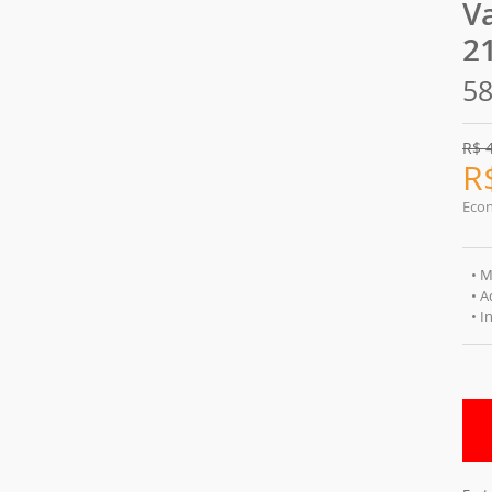
V
2
58
R$
R
Eco
• M
• A
• I