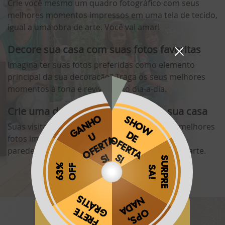
Crie você mesmo um quadro fotográfico com seus
melhores momentos impressos em uma tela de tecido,
igual a uma obra de arte. Você vai amar!
Decore sua casa com suas fotos favoritas
Imagina ter suas fotos preferidas como elemento
principal da sua decoração? Traga os seus melhores
momentos à tona e reviva-os no dia-a-dia.
Crie uma decoração especial para sua casa
Suas visitas ficarão surpresas ao verem suas melhores
fotos impressas em lindas telas e expostas nas
paredes da sua casa, como se fossem obras de arte.
Obrigado por se cadastrar na
.
Aproveite e receba as novidades e ofertas exclusivas da
?