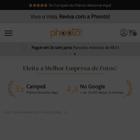
Viva a Vida,
Reviva com a Phooto!
0
Pague em 3x sem juros
Parcelas mínimas de R$33
Eleita a Melhor Empresa de Fotos!
5x
4,8
Campeã
No Google
Prêmio Reclame Aqui
+ de 16.052 Notas 5 estrelas
Foto Tela Canvas xcm + Frete Grátis