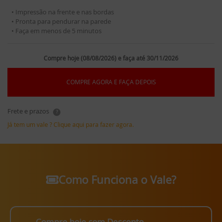
• Impressão na frente e nas bordas
• Pronta para pendurar na parede
• Faça em menos de 5 minutos
Compre hoje (08/08/2026) e faça até 30/11/2026
COMPRE AGORA E FAÇA DEPOIS
Frete e prazos
?
Já tem um vale ? Clique aqui para fazer agora.
Como Funciona o Vale?
Compre hoje com Desconto