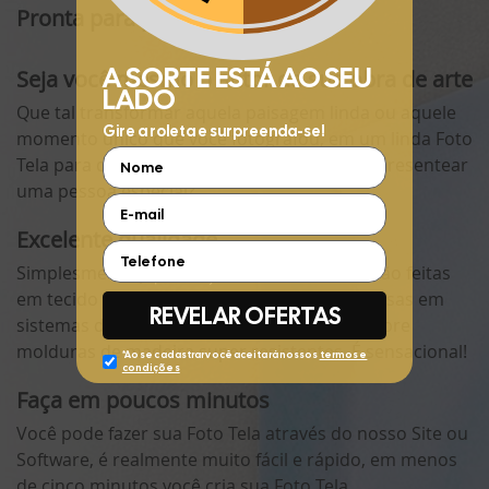
Pronta para pendurar na parede
Seja você mesmo o autor da sua obra de arte
Que tal transformar aquela paisagem linda ou aquele
momento único que você fotografou, em um linda Foto
Tela para decorar sua casa ou mesmo para presentear
uma pessoa especial?
Excelente qualidade
Simplesmente perfeitas! Nossas Foto Telas são feitas
em tecido de Linho de alta qualidade, impressas em
sistemas de última tecnologia e aplicadas sobre
molduras de madeira super resistentes. É sensacional!
Faça em poucos minutos
Você pode fazer sua Foto Tela através do nosso Site ou
Software, é realmente muito fácil e rápido, em menos
de cinco minutos você cria sua Foto Tela.