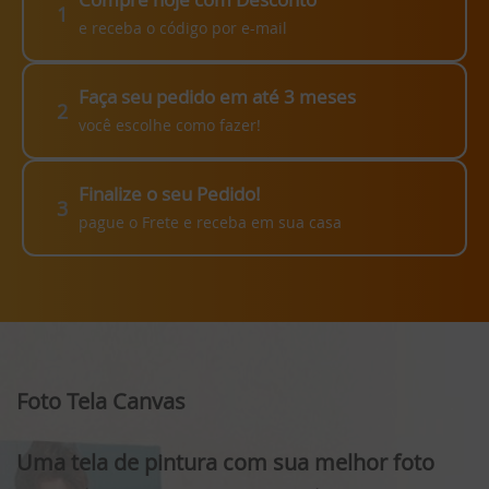
1
e receba o código por e-mail
Faça seu pedido em até 3 meses
2
você escolhe como fazer!
Finalize o seu Pedido!
3
pague o Frete e receba em sua casa
Foto Tela Canvas
Uma tela de pintura com sua melhor foto