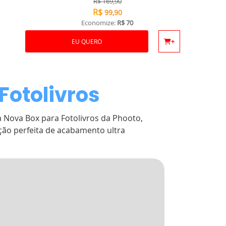
R$
169,90
R$
99,90
Economize:
R$ 70
EU QUERO
+
Fotolivros
 Nova Box para Fotolivros da Phooto,
ção perfeita de acabamento ultra