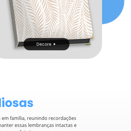
Decore
✦
liosas
em família, reunindo recordações
manter essas lembranças intactas e