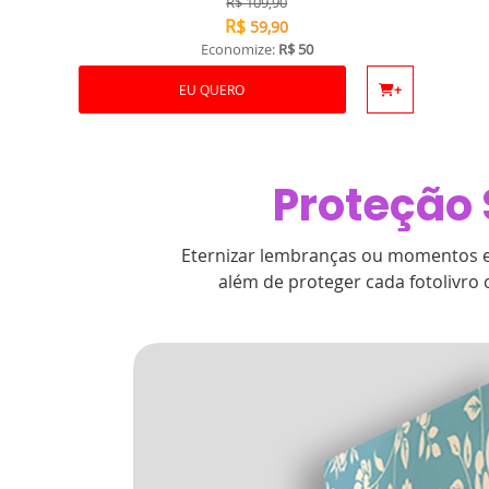
R$
109,90
R$
59,90
Economize:
R$ 50
EU QUERO
+
Proteção 
Eternizar lembranças ou momentos es
além de proteger cada fotolivro