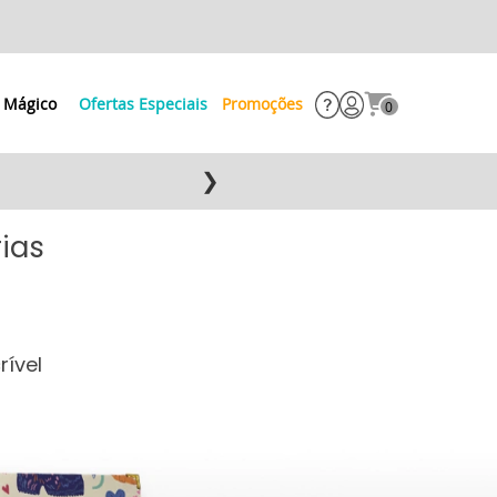
 Mágico
Ofertas Especiais
Promoções
0
❯
rias
rível