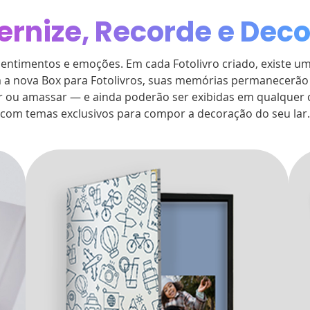
Obrigado por se cadastrar na
.
ernize, Recorde e Dec
Aproveite e receba as novidades e ofertas exclusivas da
?
sentimentos e emoções. Em cada Fotolivro criado, existe um
a nova Box para Fotolivros, suas memórias permanecerão 
 ou amassar — e ainda poderão ser exibidas em qualquer 
com temas exclusivos para compor a decoração do seu lar.