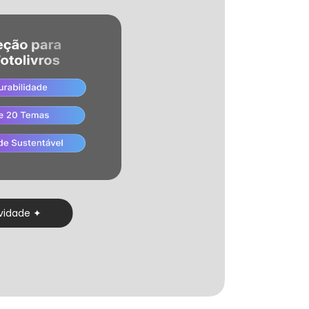
vidade
✦