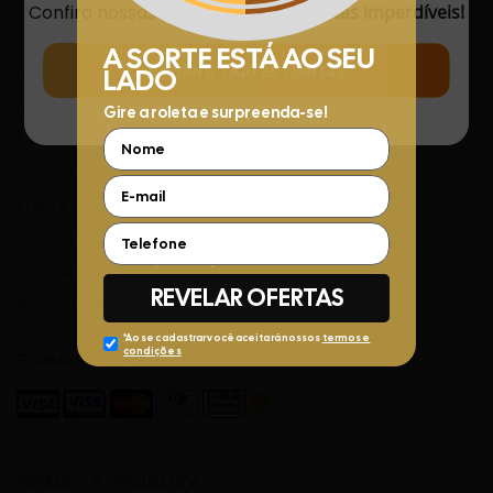
Confira nossas
Novidades
com
Ofertas Imperdíveis!
LINKS ÚTEIS
Conferir Outras Ofertas
Rastreamento de Pedidos
Central de Atendimento
Fale Conosco pelo WhatsApp
Minha Conta
Frete e Prazos de entrega
Termos e Condições
Política de privacidade
Regras Promocionais
FORMAS DE PAGAMENTO
PRÊMIOS E SEGURANÇA