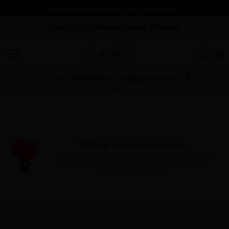
Viva a Vida,
Reviva com a Phooto!
0
Veja os
Novos Itens
que acabaram de chegar!
100% de Satisfação Garantida.
Se você não amar, trocamos seu pedido sem custo ou
devolvemos seu dinheiro.